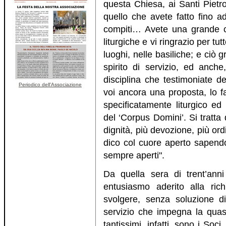
questa Chiesa, ai Santi Pietr
quello che avete fatto fino ad
compiti… Avete una grande cu
liturgiche e vi ringrazio per tu
luoghi, nelle basiliche; e ciò g
spirito di servizio, ed anche
disciplina che testimoniate d
Periodico dell'Associazione
voi ancora una proposta, lo f
specificatamente liturgico ed
del ‘Corpus Domini’. Si tratt
dignità, più devozione, più o
dico col cuore aperto sapendo
sempre aperti".
Da quella sera di trent’an
entusiasmo aderito alla richi
svolgere, senza soluzione di
servizio che impegna la quasi 
tantissimi, infatti, sono i Soc