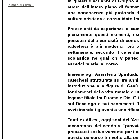
In questi dieci anni di Gruppo Al
Io sono di Cristo...
cuore dell’intero piano di formaz
una conoscenza più profonda del
cultura cristiana e consolidato tra
Provenienti da esperienze o camm
pienamente questi momenti, risco
persuasi dalla curiosità di cono
catechesi è più moderna, più co
settimanale, secondo il calenda
scolastica, nei quali chi vi part
ascetici relativi al corso.
Insieme agli Assistenti Spirituali
catechesi strutturata su tre anni
introduzione alla figura di Ges
fondamenti della vita morale e un
legame filiale tra l’uomo e Dio. G
sul Decalogo e sui sacramenti. T
avvicinando i giovani a una rifless
Tanti ex Allievi, oggi soci dell’
raccontano definendola “provvi
prepararsi esclusivamente per i se
questo percorso è rivolto alla pe