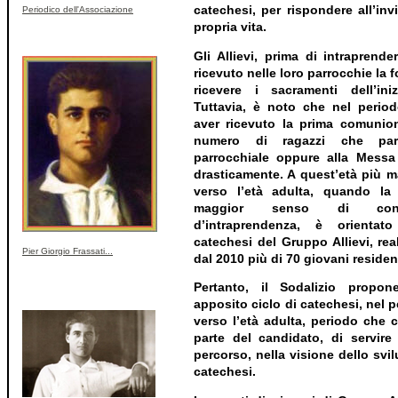
catechesi, per rispondere all’inv
Periodico dell'Associazione
propria vita.
Gli Allievi, prima di intraprend
ricevuto nelle loro parrocchie la 
ricevere i sacramenti dell’iniz
Tuttavia, è noto che nel period
aver ricevuto la prima comunion
numero di ragazzi che part
parrocchiale oppure alla Messa
drasticamente. A quest’età più m
verso l’età adulta, quando la
maggior senso di cons
d’intraprendenza, è orientat
catechesi del Gruppo Allievi, re
Pier Giorgio Frassati...
dal 2010 più di 70 giovani reside
Pertanto, il Sodalizio propon
apposito ciclo di catechesi, nel p
verso l’età adulta, periodo che 
parte del candidato, di servire
percorso, nella visione dello svi
catechesi.