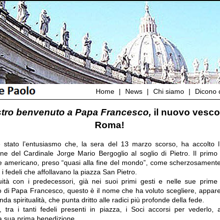
Home
|
News
|
Chi siamo
|
Dicono d
ostro benvenuto a Papa Francesco,
il nuovo vesco
Roma!
stato l’entusiasmo che, la sera del 13 marzo scorso, ha accolto l
ione del Cardinale Jorge Mario Bergoglio al soglio di Pietro. Il prim
e americano, preso “quasi alla fine del mondo”, come scherzosamente
i fedeli che affollavano la piazza San Pietro.
uità con i predecessori, già nei suoi primi gesti e nelle sue prime 
to di Papa Francesco, questo è il nome che ha voluto scegliere, appare
da spiritualità, che punta dritto alle radici più profonde della fede.
 tra i tanti fedeli presenti in piazza, i Soci accorsi per vederlo, a
la sua prima benedizione.