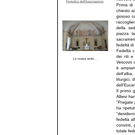
Periodico dell'Associazione
Prima di 
chiesto ai
gioioso c
raccoglie
della se
piazza l
sacrament
fedeltà di
Fedeltà c
dei riti 
La nostra sede...
Vescovo 
è ampiame
dell’alba,
liturgici,
dell’Eucar
Il primo 
Allievi h
“Pregate 
ha ripetu
“desidero
fedeltà a
convinti,
totale fed