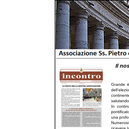
Il n
Grande è 
dell’elez
continent
salutando 
In contin
pontifica
una profon
Numerosi,
ricevere 