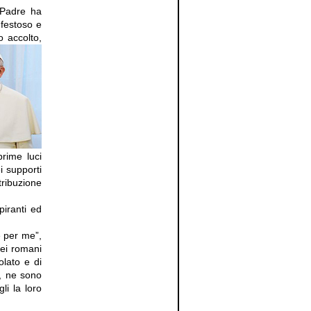
o Padre ha
 festoso e
o accolto,
rime luci
i supporti
tribuzione
piranti ed
e per me”,
uei romani
olato e di
a, ne sono
li la loro