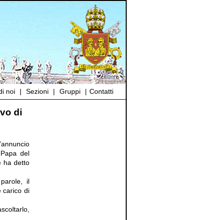
i noi
|
Sezioni
|
Gruppi
|
Contatti
vo di
’annuncio
o Papa del
 ha detto
parole, il
 carico di
scoltarlo,