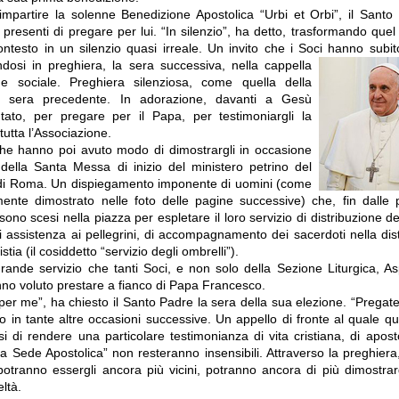
impartire la solenne Benedizione Apostolica “Urbi et Orbi”, il Sant
 presenti di pregare per lui. “In silenzio”, ha detto, trasformando quel
ontesto in un silenzio quasi irreale. Un invito che i Soci hanno subit
ndosi in preghiera, la sera successiv
a, nella cappella
de sociale. Preghiera silenziosa, come quella della
a sera precedente. In adorazione, davanti a Gesù
ato, per pregare per il Papa, per testimoniargli la
 tutta l’Associazione.
he hanno poi avuto modo di dimostrargli in occasione
e della Santa Messa di inizio del ministero petrino del
di Roma. Un dispiegamento imponente di uomini (come
nte dimostrato nelle foto delle pagine successive) che, fin dalle p
 sono scesi nella piazza per espletare il loro servizio di distribuzione de
 di assistenza ai pellegrini, di accompagnamento dei sacerdoti nella dis
istia (il cosiddetto “servizio degli ombrelli”).
grande servizio che tanti Soci, e non solo della Sezione Liturgica, As
anno voluto prestare a fianco di Papa Francesco.
per me”, ha chiesto il Santo Padre la sera della sua elezione. “Pregat
to in tante altre occasioni successive. Un appello di fronte al quale q
si di rendere una particolare testimonianza di vita cristiana, di apost
lla Sede Apostolica” non resteranno insensibili. Attraverso la preghier
 potranno essergli ancora più vicini, potranno ancora di più dimostrarg
eltà.