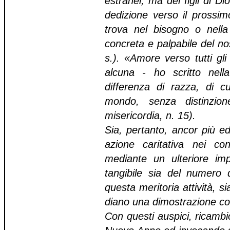
estranei, ma dei figli di Dio
dedizione verso il prossim
trova nel bisogno o nella
concreta e palpabile del n
s.). «Amore verso tutti gl
alcuna - ho scritto nel
differenza di razza, di cu
mondo, senza distinzio
misericordia, n. 15).
Sia, pertanto, ancor più ed
azione caritativa nei con
mediante un ulteriore i
tangibile sia del numero d
questa meritoria attività, si
diano una dimostrazione con
Con questi auspici, ricambio