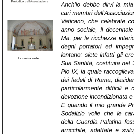
Periodico dell'Associazione
Anch'io debbo dirvi la mia
cari membri dell'Associazion
Vaticano, che celebrate co
anno sociale, il decennale
Ma, per le ricchezze interior
degni portatori ed impegn
lontano: siete infatti gli e
La nostra sede...
Sua Santità, costituita ne
Pio IX, la quale raccogliev
dei fedeli di Roma, deside
particolarmente difficili e
devozione incondizionata e 
E quando il mio grande Pre
Sodalizio volle che le car
della Guardia Palatina fos
arricchite, adattate e svi